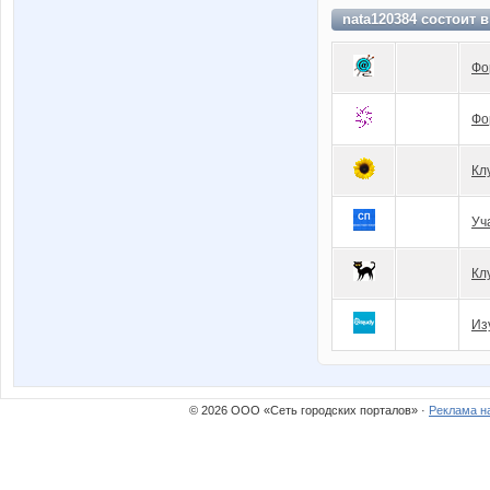
nata120384 состоит 
Фо
Фо
Кл
Уч
Кл
Из
© 2026 ООО «Сеть городских порталов» ·
Реклама н