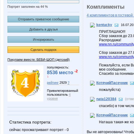
Комплименты
Портрет заполнен на 44 %
4 комплиментов в гостевой 
Отправить приватное сообщение
kentucky
16.07.20
Добавить в друзья
ПРИГЛАШАЮ!!!
Сбор заказов до 23
Игнорировать
Распродажа!
www.nn.ru/community/
Сделать подарок
Сбор заказов до 27.
www.nn.ru/community/
Покупаем вместе: БЕБИ-ШОП (детский)
Пожалуйста, если В
популярность:
мое сообщение.
-2
8536 место
Спасибо за пониман
↓
рейтинг
2929
?
КотячийПасечник
пожалуйста)
Привилегированный
пользователь
4
уровня
nata120384
(отв
спасибо) в том числе
КотячийПасечник
Статистика портрета:
Наташа такая-же хо
сейчас просматривают портрет - 0
Вы не авторизованы! Чтоб