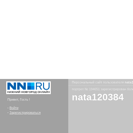
Персональный сайт пользователя
nata
портрет № 194651 зарегистрирован боле
nata120384
Привет, Гость !
-
Войти
-
Зарегистрироваться